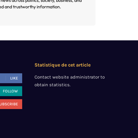
 news across politics, society, business, and
ed and trustworthy information.
Statistique de cet article
Contact website administrator to
LIKE
obtain statistics.
FOLLOW
UBSCRIBE