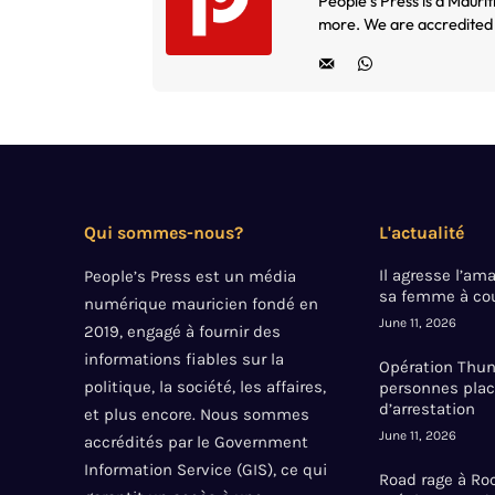
People’s Press is a Maurit
more. We are accredited 
Qui sommes-nous?
L'actualité
Il agresse l’a
People’s Press est un média
sa femme à cou
numérique mauricien fondé en
June 11, 2026
2019, engagé à fournir des
informations fiables sur la
Opération Thund
politique, la société, les affaires,
personnes plac
d’arrestation
et plus encore. Nous sommes
June 11, 2026
accrédités par le Government
Information Service (GIS), ce qui
Road rage à Roc