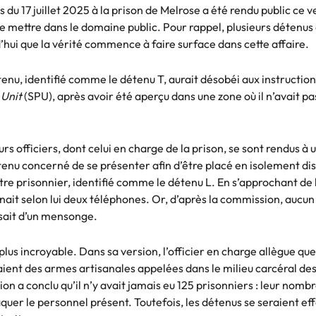
 du 17 juillet 2025 à la prison de Melrose a été rendu public ce 
e mettre dans le domaine public. Pour rappel, plusieurs détenus a
’hui que la vérité commence à faire surface dans cette affaire.
enu, identifié comme le détenu T, aurait désobéi aux instructions
 Unit
(SPU), après avoir été aperçu dans une zone où il n’avait pas
rs officiers, dont celui en charge de la prison, se sont rendus à
enu concerné de se présenter afin d’être placé en isolement disci
tre prisonnier, identifié comme le détenu L. En s’approchant de l
ntenait selon lui deux téléphones. Or, d’après la commission, aucun
issait d’un mensonge.
lus incroyable. Dans sa version, l’officier en charge allègue que
aient des armes artisanales appelées dans le milieu carcéral des
n a conclu qu’il n’y avait jamais eu 125 prisonniers : leur nombre
aquer le personnel présent. Toutefois, les détenus se seraient 