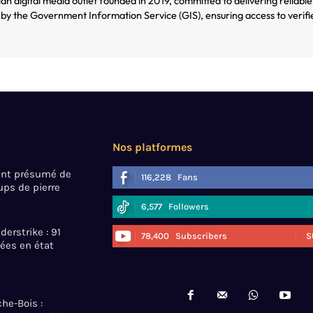
ian digital media outlet founded in 2019, committed to delivering reliable
by the Government Information Service (GIS), ensuring access to verifi
Nos platformes
mant présumé de
116,228
Fans
ps de pierre
6,577
Followers
erstrike : 91
78,400
Subscribers
S
ées en état
he-Bois :