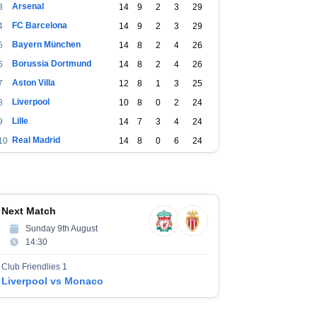
Arsenal
3
14
9
2
3
29
FC Barcelona
4
14
9
2
3
29
Bayern München
5
14
8
2
4
26
Borussia Dortmund
6
14
8
2
4
26
Aston Villa
7
12
8
1
3
25
Liverpool
8
10
8
0
2
24
Lille
9
14
7
3
4
24
Real Madrid
10
14
8
0
6
24
Atlético Madrid
11
10
7
0
3
21
Sparta Praha
12
14
6
2
6
20
PSV
13
12
5
3
4
18
Next Match
Slovan Bratislava
14
16
5
3
8
18
Sunday 9th August
Benfica
15
12
5
2
5
17
14:30
Dinamo Zagreb
16
10
5
2
3
17
Club Friendlies 1
Feyenoord
17
12
5
2
5
17
Liverpool vs Monaco
Club Brugge
18
12
5
2
5
17
Bayer Leverkusen
19
10
5
1
4
16