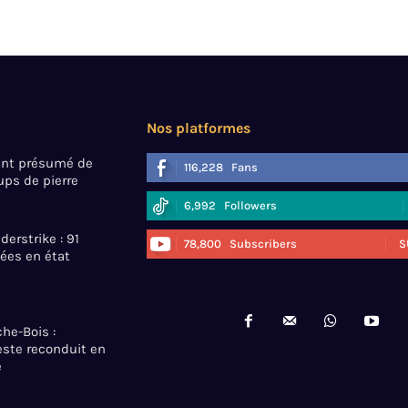
Nos platformes
mant présumé de
116,228
Fans
ps de pierre
6,992
Followers
erstrike : 91
78,800
Subscribers
S
ées en état
he-Bois :
ste reconduit en
e