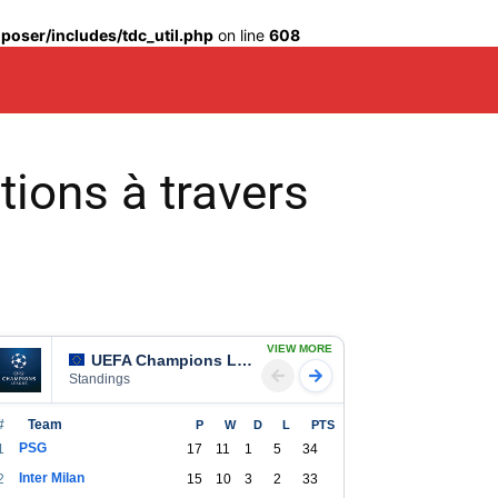
oser/includes/tdc_util.php
on line
608
ions à travers
VIEW MORE
UEFA Champions League
Standings
#
Team
P
W
D
L
PTS
PSG
1
17
11
1
5
34
Inter Milan
2
15
10
3
2
33