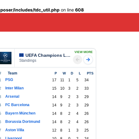
oser/includes/tdc_util.php
on line
608
VIEW MORE
UEFA Champions League
Standings
#
Team
P
W
D
L
PTS
PSG
1
17
11
1
5
34
Inter Milan
2
15
10
3
2
33
Arsenal
3
14
9
2
3
29
FC Barcelona
4
14
9
2
3
29
Bayern München
5
14
8
2
4
26
Borussia Dortmund
6
14
8
2
4
26
Aston Villa
7
12
8
1
3
25
Liverpool
8
10
8
0
2
24