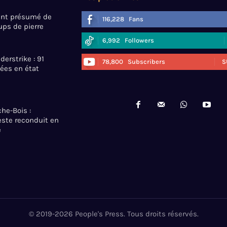
mant présumé de
116,228
Fans
ps de pierre
6,992
Followers
erstrike : 91
78,800
Subscribers
S
ées en état
he-Bois :
ste reconduit en
e
© 2019-2026 People's Press. Tous droits réservés.