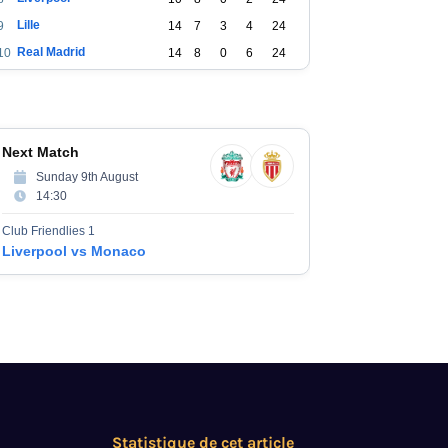
Lille
9
14
7
3
4
24
Real Madrid
10
14
8
0
6
24
Atlético Madrid
11
10
7
0
3
21
Sparta Praha
12
14
6
2
6
20
PSV
13
12
5
3
4
18
Next Match
Slovan Bratislava
14
16
5
3
8
18
Sunday 9th August
Benfica
15
12
5
2
5
17
14:30
Dinamo Zagreb
16
10
5
2
3
17
Club Friendlies 1
Feyenoord
17
12
5
2
5
17
Liverpool vs Monaco
Club Brugge
18
12
5
2
5
17
Bayer Leverkusen
19
10
5
1
4
16
AC Milan
20
10
5
1
4
16
Atalanta
21
10
4
3
3
15
FK Bodo - Glimt
22
6
5
0
1
15
Juventus
23
10
4
3
3
15
Monaco
24
10
4
2
4
14
Statistique de cet article