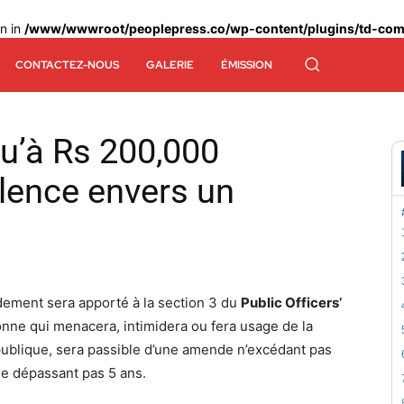
en in
/www/wwwroot/peoplepress.co/wp-content/plugins/td-comp
CONTACTEZ-NOUS
GALERIE
ÉMISSION
qu’à Rs 200,000
lence envers un
ndement sera apporté à la section 3 du
Public Officers’
nne qui menacera, intimidera ou fera usage de la
ublique, sera passible d’une amende n’excédant pas
e dépassant pas 5 ans.