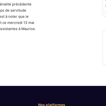
pénalité précédente
mps de servitude
est à noter que le
nt ce mercredi 13 mai
xistantes à Maurice.
Nos platformes